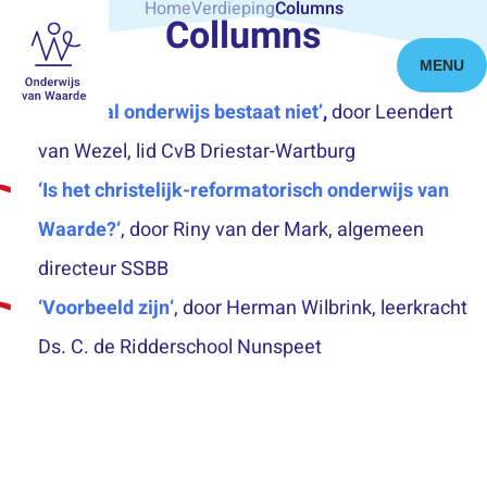
Home
Verdieping
Columns
Collumns
Columns
MENU
‘Neutraal onderwijs bestaat niet’
,
door Leendert
van Wezel, lid CvB Driestar-Wartburg
‘Is het christelijk-reformatorisch onderwijs van
Waarde?
‘
, door Riny van der Mark, algemeen
directeur SSBB
‘Voorbeeld zijn
‘
, door Herman Wilbrink, leerkracht
Ds. C. de Ridderschool Nunspeet